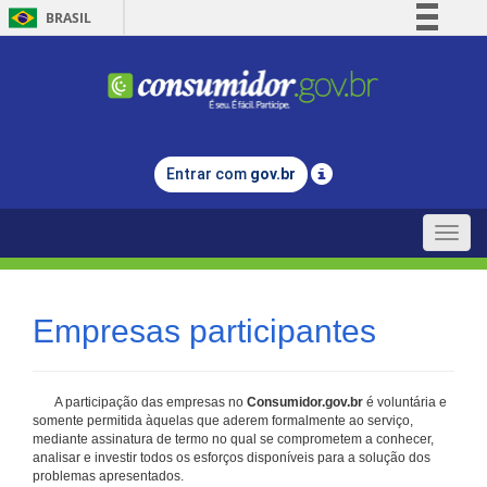
BRASIL
Simplifique!
Comunica BR
Participe
Acesso à informação
Entrar com
gov.br
Legislação
Canais
Toggle
naviga
Empresas participantes
A participação das empresas no
Consumidor.gov.br
é voluntária e
somente permitida àquelas que aderem formalmente ao serviço,
mediante assinatura de termo no qual se comprometem a conhecer,
analisar e investir todos os esforços disponíveis para a solução dos
problemas apresentados.