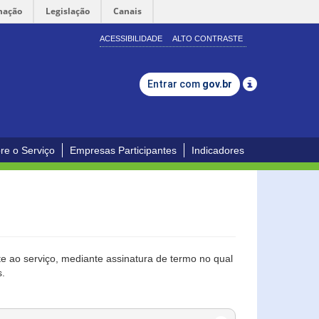
mação
Legislação
Canais
ACESSIBILIDADE
ALTO CONTRASTE
Entrar com
gov.br
re o Serviço
Empresas Participantes
Indicadores
 ao serviço, mediante assinatura de termo no qual
s.