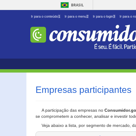
BRASIL
Ir para o conteúdo
1
Ir para o menu
2
Ir para o login
3
Ir para o r
Empresas participantes
A participação das empresas no
Consumidor.go
se comprometem a conhecer, analisar e investir tod
Veja abaixo a lista, por segmento de mercado, d