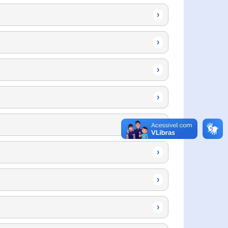
›
›
›
›
›
›
›
›