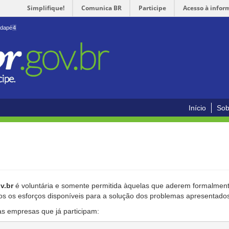
Simplifique!
Comunica BR
Participe
Acesso à infor
odapé
4
Início
Sob
v.br
é voluntária e somente permitida àquelas que aderem formalmente
os os esforços disponíveis para a solução dos problemas apresentado
as empresas que já participam: