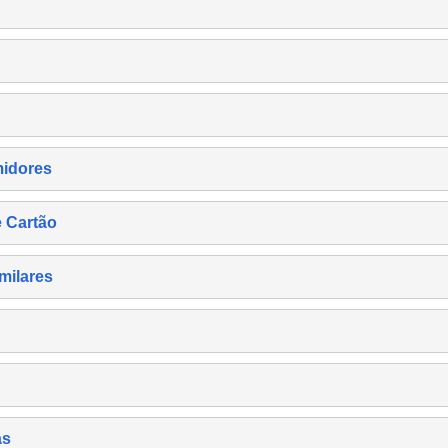
midores
e Cartão
milares
as