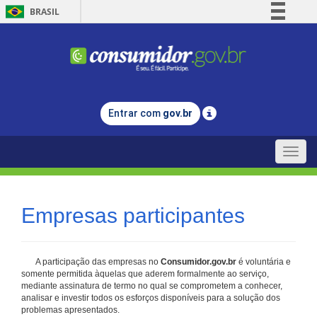
BRASIL
Simplifique!
Comunica BR
Participe
Acesso à informação
Entrar com
gov.br
Legislação
Canais
Toggle
naviga
Empresas participantes
A participação das empresas no
Consumidor.gov.br
é voluntária e
somente permitida àquelas que aderem formalmente ao serviço,
mediante assinatura de termo no qual se comprometem a conhecer,
analisar e investir todos os esforços disponíveis para a solução dos
problemas apresentados.