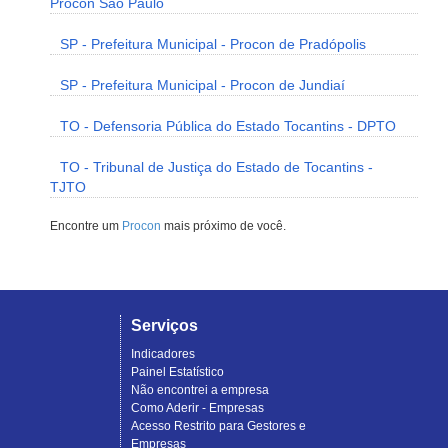
Procon São Paulo
SP - Prefeitura Municipal - Procon de Pradópolis
SP - Prefeitura Municipal - Procon de Jundiaí
TO - Defensoria Pública do Estado Tocantins - DPTO
TO - Tribunal de Justiça do Estado de Tocantins -
TJTO
Encontre um
Procon
mais próximo de você.
Serviços
Indicadores
Painel Estatístico
Não encontrei a empresa
Como Aderir - Empresas
Acesso Restrito para Gestores e
Empresas