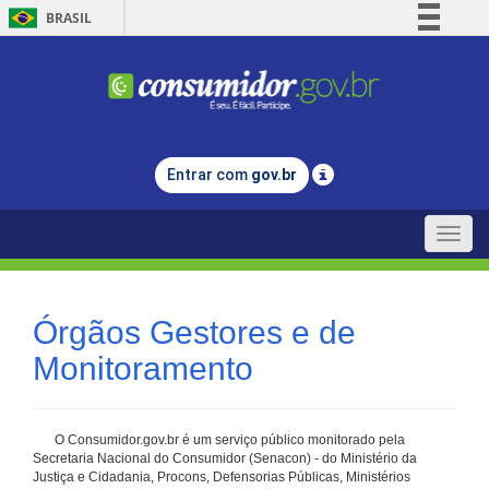
BRASIL
Simplifique!
Comunica BR
Participe
Acesso à informação
Entrar com
gov.br
Legislação
Canais
Toggle
naviga
Órgãos Gestores e de
Monitoramento
O Consumidor.gov.br é um serviço público monitorado pela
Secretaria Nacional do Consumidor (Senacon) - do Ministério da
Justiça e Cidadania, Procons, Defensorias Públicas, Ministérios