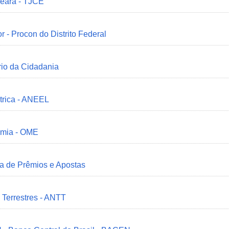
Ceará - TJCE
r - Procon do Distrito Federal
ério da Cidadania
trica - ANEEL
omia - OME
ia de Prêmios e Apostas
 Terrestres - ANTT