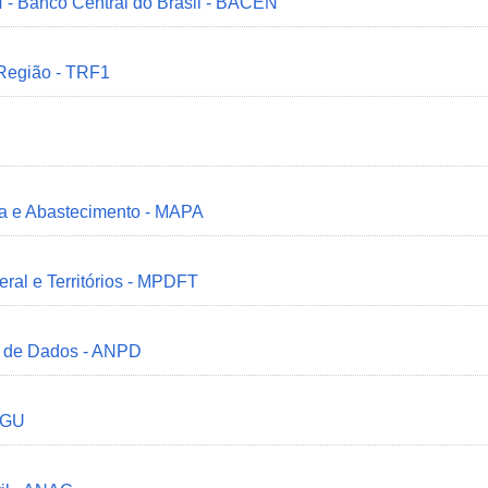
 - Banco Central do Brasil - BACEN
 Região - TRF1
ria e Abastecimento - MAPA
deral e Territórios - MPDFT
o de Dados - ANPD
 CGU