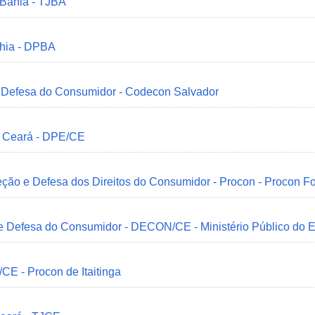
 Bahia - TJBA
ahia - DPBA
 e Defesa do Consumidor - Codecon Salvador
o Ceará - DPE/CE
ção e Defesa dos Direitos do Consumidor - Procon - Procon Fo
 e Defesa do Consumidor - DECON/CE - Ministério Público do
/CE - Procon de Itaitinga