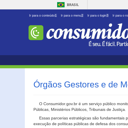
BRASIL
Ir para o conteúdo
1
Ir para o menu
2
Ir para o login
3
Ir para o r
Órgãos Gestores e de M
O Consumidor.gov.br é um serviço público monito
Públicas, Ministérios Públicos, Tribunais de Justiça.
Essas parcerias estratégicas são fundamentais p
execução de políticas públicas de defesa dos cons