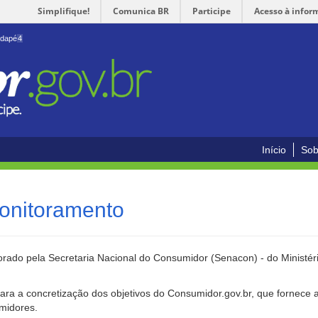
Simplifique!
Comunica BR
Participe
Acesso à infor
odapé
4
Início
Sob
onitoramento
rado pela Secretaria Nacional do Consumidor (Senacon) - do Ministéri
ara a concretização dos objetivos do Consumidor.gov.br, que fornece 
umidores.