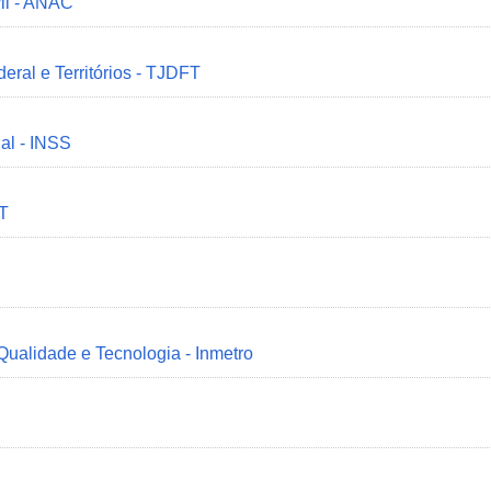
il - ANAC
deral e Territórios - TJDFT
ial - INSS
MT
 Qualidade e Tecnologia - Inmetro