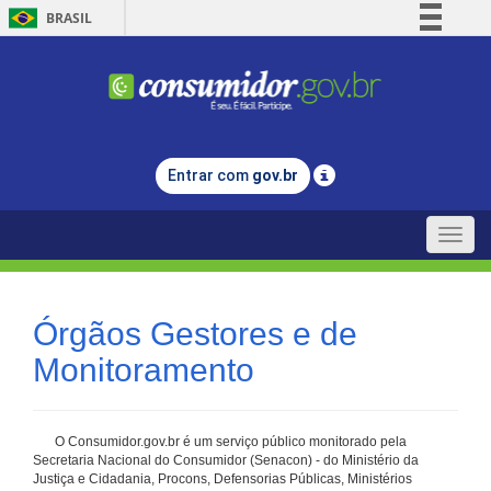
BRASIL
Simplifique!
Comunica BR
Participe
Acesso à informação
Entrar com
gov.br
Legislação
Canais
Toggle
naviga
Órgãos Gestores e de
Monitoramento
O Consumidor.gov.br é um serviço público monitorado pela
Secretaria Nacional do Consumidor (Senacon) - do Ministério da
Justiça e Cidadania, Procons, Defensorias Públicas, Ministérios