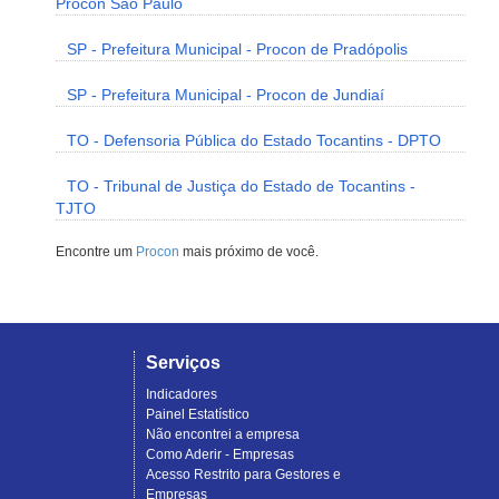
Procon São Paulo
SP - Prefeitura Municipal - Procon de Pradópolis
SP - Prefeitura Municipal - Procon de Jundiaí
TO - Defensoria Pública do Estado Tocantins - DPTO
TO - Tribunal de Justiça do Estado de Tocantins -
TJTO
Encontre um
Procon
mais próximo de você.
Serviços
Indicadores
Painel Estatístico
Não encontrei a empresa
Como Aderir - Empresas
Acesso Restrito para Gestores e
Empresas