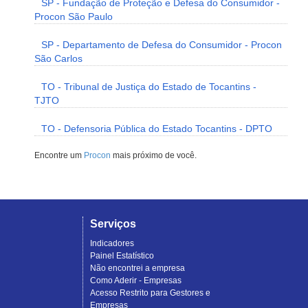
SP - Fundação de Proteção e Defesa do Consumidor -
Procon São Paulo
SP - Departamento de Defesa do Consumidor - Procon
São Carlos
TO - Tribunal de Justiça do Estado de Tocantins -
TJTO
TO - Defensoria Pública do Estado Tocantins - DPTO
Encontre um
Procon
mais próximo de você.
Serviços
Indicadores
Painel Estatístico
Não encontrei a empresa
Como Aderir - Empresas
Acesso Restrito para Gestores e
Empresas