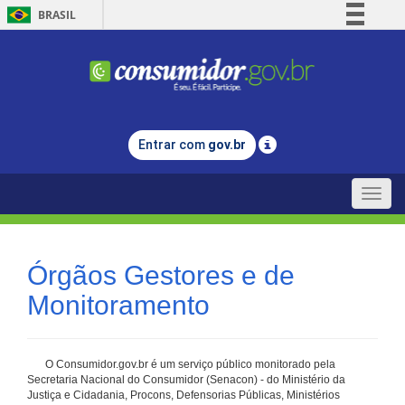
BRASIL
Simplifique!
Comunica BR
Participe
Acesso à informação
Entrar com
gov.br
Legislação
Canais
Toggle
naviga
Órgãos Gestores e de
Monitoramento
O Consumidor.gov.br é um serviço público monitorado pela
Secretaria Nacional do Consumidor (Senacon) - do Ministério da
Justiça e Cidadania, Procons, Defensorias Públicas, Ministérios