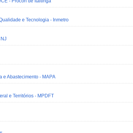
/CE - Procon de Itaitinga
 Qualidade e Tecnologia - Inmetro
CNJ
ria e Abastecimento - MAPA
deral e Territórios - MPDFT