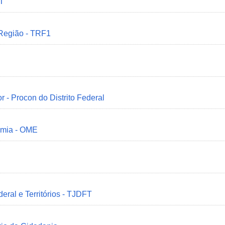
MT
 Região - TRF1
r - Procon do Distrito Federal
omia - OME
deral e Territórios - TJDFT