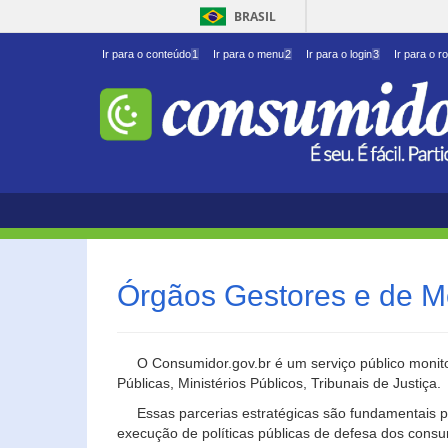
BRASIL
Ir para o conteúdo
1
Ir para o menu
2
Ir para o login
3
Ir para o r
Órgãos Gestores e de M
O Consumidor.gov.br é um serviço público monito
Públicas, Ministérios Públicos, Tribunais de Justiça.
Essas parcerias estratégicas são fundamentais p
execução de políticas públicas de defesa dos cons