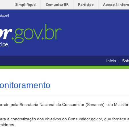
Simplifique!
Comunica BR
Participe
Acesso à infor
odapé
4
Início
Sob
onitoramento
rado pela Secretaria Nacional do Consumidor (Senacon) - do Ministéri
ara a concretização dos objetivos do Consumidor.gov.br, que fornece 
umidores.