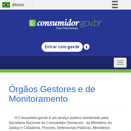
BRASIL
Simplifique!
Comunica BR
Participe
Acesso à informação
Entrar com
gov.br
Legislação
Canais
Toggle
naviga
Órgãos Gestores e de
Monitoramento
O Consumidor.gov.br é um serviço público monitorado pela
Secretaria Nacional do Consumidor (Senacon) - do Ministério da
Justiça e Cidadania, Procons, Defensorias Públicas, Ministérios