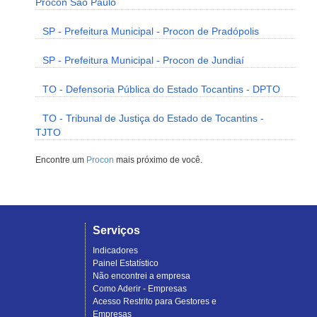
Procon São Paulo
SP - Prefeitura Municipal - Procon de Pradópolis
SP - Prefeitura Municipal - Procon de Jundiaí
TO - Defensoria Pública do Estado Tocantins - DPTO
TO - Tribunal de Justiça do Estado de Tocantins -
TJTO
Encontre um
Procon
mais próximo de você.
Serviços
Indicadores
Painel Estatístico
Não encontrei a empresa
Como Aderir - Empresas
Acesso Restrito para Gestores e
Empresas