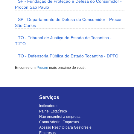
SP - Fundação de Proteção e Defesa do Consumidor -
Procon São Paulo
SP - Departamento de Defesa do Consumidor - Procon
São Carlos
TO - Tribunal de Justiça do Estado de Tocantins -
TJTO
TO - Defensoria Pública do Estado Tocantins - DPTO
Encontre um
Procon
mais próximo de você.
Serviços
Indicadores
Painel Estatístico
Não encontrei a empresa
Como Aderir - Empresas
Acesso Restrito para Gestores e
Empresas