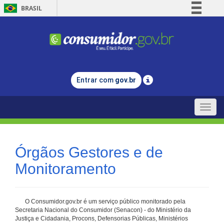
BRASIL
Simplifique!
Comunica BR
Participe
Acesso à informação
Entrar com
gov.br
Legislação
Canais
Toggle
naviga
Órgãos Gestores e de
Monitoramento
O Consumidor.gov.br é um serviço público monitorado pela
Secretaria Nacional do Consumidor (Senacon) - do Ministério da
Justiça e Cidadania, Procons, Defensorias Públicas, Ministérios