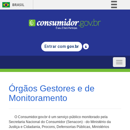
BRASIL
Simplifique!
Comunica BR
Participe
Acesso à informação
Entrar com
gov.br
Legislação
Canais
Toggle
naviga
Órgãos Gestores e de
Monitoramento
O Consumidor.gov.br é um serviço público monitorado pela
Secretaria Nacional do Consumidor (Senacon) - do Ministério da
Justiça e Cidadania, Procons, Defensorias Públicas, Ministérios