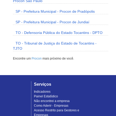
Procon São Paulo
SP - Prefeitura Municipal - Procon de Pradópolis
SP - Prefeitura Municipal - Procon de Jundiaí
TO - Defensoria Pública do Estado Tocantins - DPTO
TO - Tribunal de Justiça do Estado de Tocantins -
TJTO
Encontre um
Procon
mais próximo de você.
Serviços
Indicadores
Painel Estatístico
Não encontrei a empresa
Como Aderir - Empresas
Acesso Restrito para Gestores e
Empresas