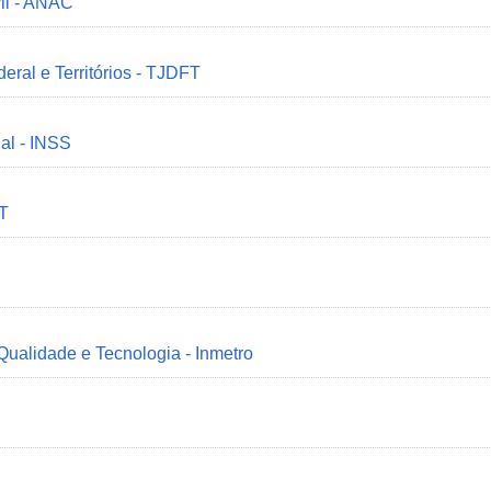
il - ANAC
deral e Territórios - TJDFT
ial - INSS
MT
 Qualidade e Tecnologia - Inmetro