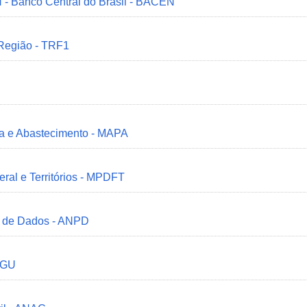
 - Banco Central do Brasil - BACEN
 Região - TRF1
ria e Abastecimento - MAPA
deral e Territórios - MPDFT
o de Dados - ANPD
 CGU