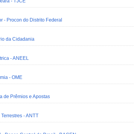
Ceará - TJCE
r - Procon do Distrito Federal
ério da Cidadania
trica - ANEEL
omia - OME
ia de Prêmios e Apostas
 Terrestres - ANTT