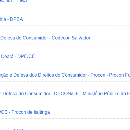
 Bahia - TJBA
ahia - DPBA
 e Defesa do Consumidor - Codecon Salvador
o Ceará - DPE/CE
ção e Defesa dos Direitos do Consumidor - Procon - Procon Fo
 e Defesa do Consumidor - DECON/CE - Ministério Público do
/CE - Procon de Itaitinga