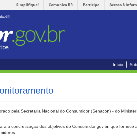
Simplifique!
Comunica BR
Participe
Acesso à infor
odapé
4
Início
Sob
onitoramento
rado pela Secretaria Nacional do Consumidor (Senacon) - do Ministéri
ara a concretização dos objetivos do Consumidor.gov.br, que fornece 
umidores.