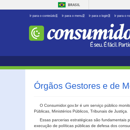
BRASIL
Ir para o conteúdo
1
Ir para o menu
2
Ir para o login
3
Ir para o r
Órgãos Gestores e de M
O Consumidor.gov.br é um serviço público monito
Públicas, Ministérios Públicos, Tribunais de Justiça.
Essas parcerias estratégicas são fundamentais p
execução de políticas públicas de defesa dos cons