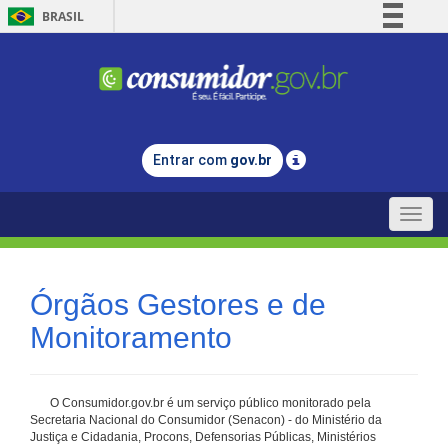
BRASIL
Simplifique!
Comunica BR
Participe
Acesso à informação
Entrar com
gov.br
Legislação
Canais
Toggle
naviga
Órgãos Gestores e de
Monitoramento
O Consumidor.gov.br é um serviço público monitorado pela
Secretaria Nacional do Consumidor (Senacon) - do Ministério da
Justiça e Cidadania, Procons, Defensorias Públicas, Ministérios