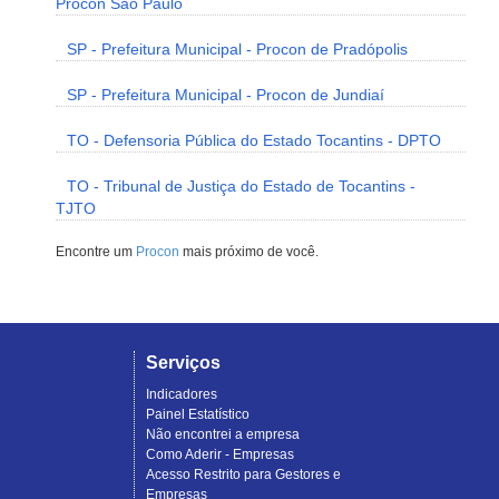
Procon São Paulo
SP - Prefeitura Municipal - Procon de Pradópolis
SP - Prefeitura Municipal - Procon de Jundiaí
TO - Defensoria Pública do Estado Tocantins - DPTO
TO - Tribunal de Justiça do Estado de Tocantins -
TJTO
Encontre um
Procon
mais próximo de você.
Serviços
Indicadores
Painel Estatístico
Não encontrei a empresa
Como Aderir - Empresas
Acesso Restrito para Gestores e
Empresas