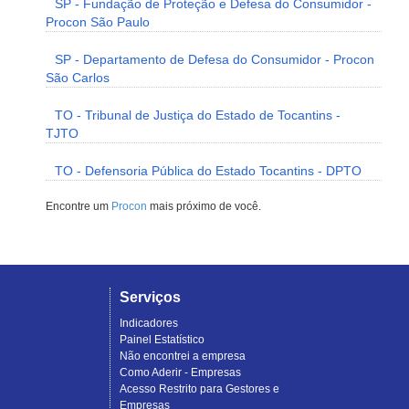
SP - Fundação de Proteção e Defesa do Consumidor -
Procon São Paulo
SP - Departamento de Defesa do Consumidor - Procon
São Carlos
TO - Tribunal de Justiça do Estado de Tocantins -
TJTO
TO - Defensoria Pública do Estado Tocantins - DPTO
Encontre um
Procon
mais próximo de você.
Serviços
Indicadores
Painel Estatístico
Não encontrei a empresa
Como Aderir - Empresas
Acesso Restrito para Gestores e
Empresas