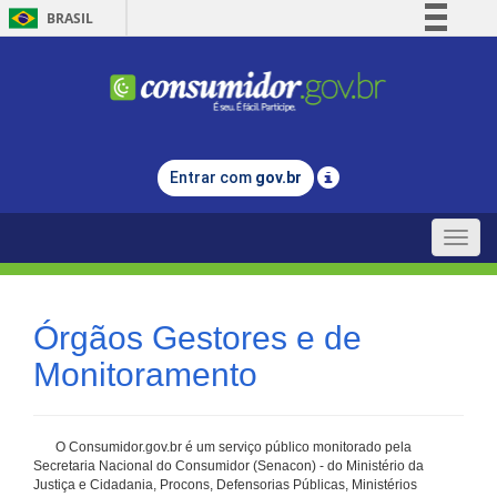
BRASIL
Simplifique!
Comunica BR
Participe
Acesso à informação
Entrar com
gov.br
Legislação
Canais
Toggle
naviga
Órgãos Gestores e de
Monitoramento
O Consumidor.gov.br é um serviço público monitorado pela
Secretaria Nacional do Consumidor (Senacon) - do Ministério da
Justiça e Cidadania, Procons, Defensorias Públicas, Ministérios