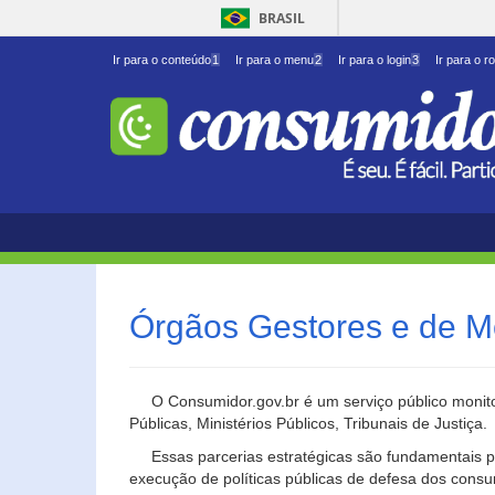
BRASIL
Ir para o conteúdo
1
Ir para o menu
2
Ir para o login
3
Ir para o r
Órgãos Gestores e de M
O Consumidor.gov.br é um serviço público monito
Públicas, Ministérios Públicos, Tribunais de Justiça.
Essas parcerias estratégicas são fundamentais p
execução de políticas públicas de defesa dos cons