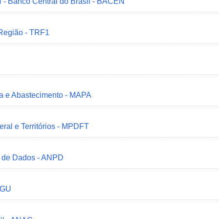
 - Banco Central do Brasil - BACEN
 Região - TRF1
ria e Abastecimento - MAPA
deral e Territórios - MPDFT
o de Dados - ANPD
 CGU