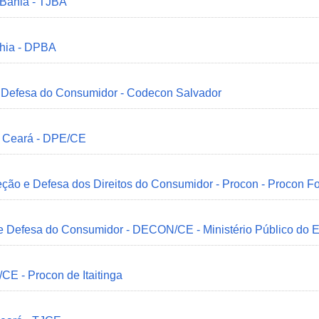
 Bahia - TJBA
ahia - DPBA
 e Defesa do Consumidor - Codecon Salvador
o Ceará - DPE/CE
ção e Defesa dos Direitos do Consumidor - Procon - Procon Fo
 e Defesa do Consumidor - DECON/CE - Ministério Público do
/CE - Procon de Itaitinga