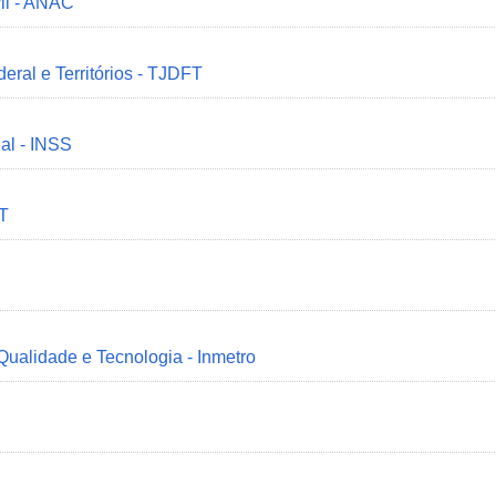
il - ANAC
deral e Territórios - TJDFT
ial - INSS
MT
 Qualidade e Tecnologia - Inmetro