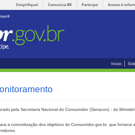
Simplifique!
Comunica BR
Participe
Acesso à infor
odapé
4
Início
Sob
onitoramento
rado pela Secretaria Nacional do Consumidor (Senacon) - do Ministéri
ara a concretização dos objetivos do Consumidor.gov.br, que fornece 
umidores.