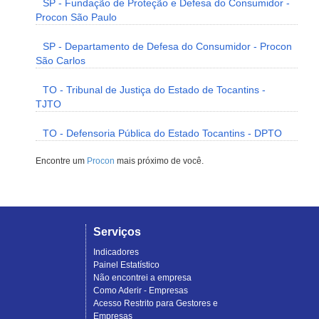
SP - Fundação de Proteção e Defesa do Consumidor -
Procon São Paulo
SP - Departamento de Defesa do Consumidor - Procon
São Carlos
TO - Tribunal de Justiça do Estado de Tocantins -
TJTO
TO - Defensoria Pública do Estado Tocantins - DPTO
Encontre um
Procon
mais próximo de você.
Serviços
Indicadores
Painel Estatístico
Não encontrei a empresa
Como Aderir - Empresas
Acesso Restrito para Gestores e
Empresas