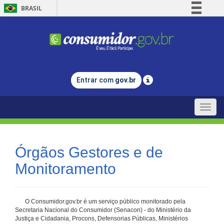
BRASIL
Simplifique!
Comunica BR
Participe
Acesso à informação
Entrar com
gov.br
Legislação
Canais
Toggle
naviga
Órgãos Gestores e de
Monitoramento
O Consumidor.gov.br é um serviço público monitorado pela
Secretaria Nacional do Consumidor (Senacon) - do Ministério da
Justiça e Cidadania, Procons, Defensorias Públicas, Ministérios