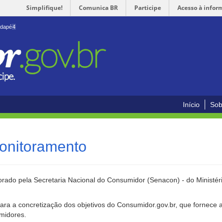
Simplifique!
Comunica BR
Participe
Acesso à infor
odapé
4
Início
Sob
onitoramento
rado pela Secretaria Nacional do Consumidor (Senacon) - do Ministéri
ara a concretização dos objetivos do Consumidor.gov.br, que fornece 
umidores.