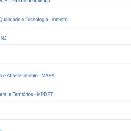
/CE - Procon de Itaitinga
 Qualidade e Tecnologia - Inmetro
CNJ
ria e Abastecimento - MAPA
deral e Territórios - MPDFT