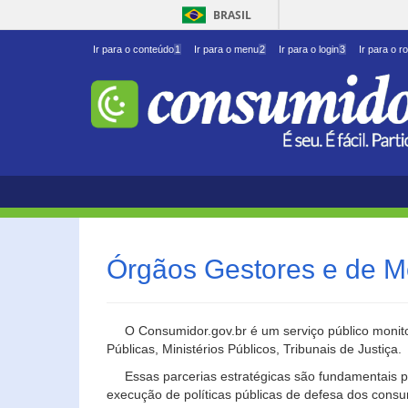
BRASIL
Ir para o conteúdo
1
Ir para o menu
2
Ir para o login
3
Ir para o r
Órgãos Gestores e de M
O Consumidor.gov.br é um serviço público monito
Públicas, Ministérios Públicos, Tribunais de Justiça.
Essas parcerias estratégicas são fundamentais p
execução de políticas públicas de defesa dos cons