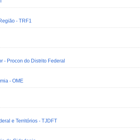
MT
 Região - TRF1
r - Procon do Distrito Federal
omia - OME
deral e Territórios - TJDFT