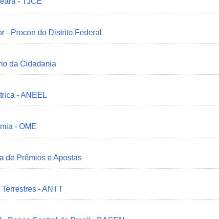
Ceará - TJCE
r - Procon do Distrito Federal
ério da Cidadania
trica - ANEEL
omia - OME
ia de Prêmios e Apostas
 Terrestres - ANTT