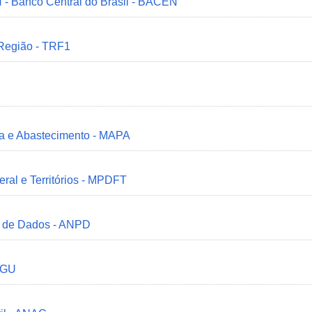
 - Banco Central do Brasil - BACEN
 Região - TRF1
ria e Abastecimento - MAPA
deral e Territórios - MPDFT
o de Dados - ANPD
 CGU