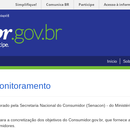
Simplifique!
Comunica BR
Participe
Acesso à infor
odapé
4
Início
Sob
onitoramento
rado pela Secretaria Nacional do Consumidor (Senacon) - do Ministéri
ara a concretização dos objetivos do Consumidor.gov.br, que fornece 
umidores.