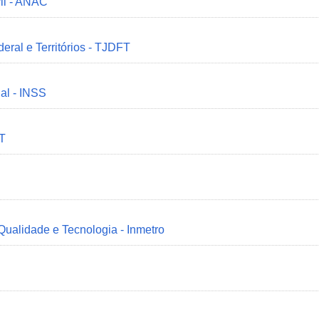
il - ANAC
deral e Territórios - TJDFT
ial - INSS
MT
 Qualidade e Tecnologia - Inmetro