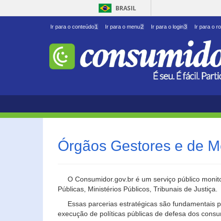
BRASIL
Ir para o conteúdo
1
Ir para o menu
2
Ir para o login
3
Ir para o r
Órgãos Gestores e de M
O Consumidor.gov.br é um serviço público monito
Públicas, Ministérios Públicos, Tribunais de Justiça.
Essas parcerias estratégicas são fundamentais p
execução de políticas públicas de defesa dos cons