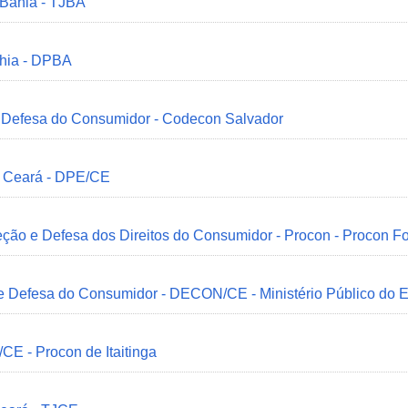
 Bahia - TJBA
ahia - DPBA
 e Defesa do Consumidor - Codecon Salvador
o Ceará - DPE/CE
ção e Defesa dos Direitos do Consumidor - Procon - Procon Fo
 e Defesa do Consumidor - DECON/CE - Ministério Público do
/CE - Procon de Itaitinga