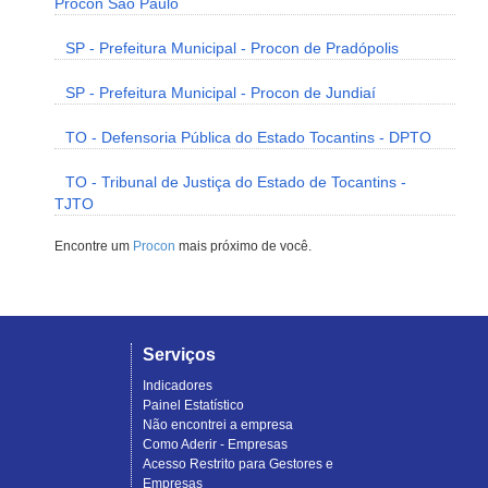
Procon São Paulo
SP - Prefeitura Municipal - Procon de Pradópolis
SP - Prefeitura Municipal - Procon de Jundiaí
TO - Defensoria Pública do Estado Tocantins - DPTO
TO - Tribunal de Justiça do Estado de Tocantins -
TJTO
Encontre um
Procon
mais próximo de você.
Serviços
Indicadores
Painel Estatístico
Não encontrei a empresa
Como Aderir - Empresas
Acesso Restrito para Gestores e
Empresas