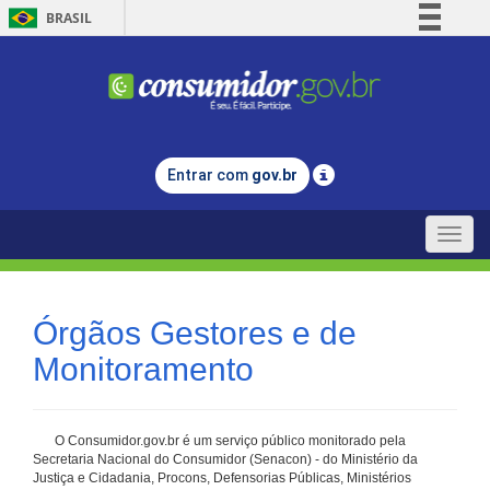
BRASIL
Simplifique!
Comunica BR
Participe
Acesso à informação
Entrar com
gov.br
Legislação
Canais
Toggle
naviga
Órgãos Gestores e de
Monitoramento
O Consumidor.gov.br é um serviço público monitorado pela
Secretaria Nacional do Consumidor (Senacon) - do Ministério da
Justiça e Cidadania, Procons, Defensorias Públicas, Ministérios