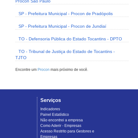
Procon São Paulo
SP - Prefeitura Municipal - Procon de Pradópolis
SP - Prefeitura Municipal - Procon de Jundiaí
TO - Defensoria Pública do Estado Tocantins - DPTO
TO - Tribunal de Justiça do Estado de Tocantins -
TJTO
Encontre um
Procon
mais próximo de você.
Serviços
Indicadores
Painel Estatístico
Não encontrei a empresa
Como Aderir - Empresas
Acesso Restrito para Gestores e
Empresas