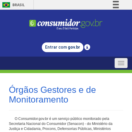
BRASIL
Simplifique!
Comunica BR
Participe
Acesso à informação
Entrar com
gov.br
Legislação
Canais
Toggle
naviga
Órgãos Gestores e de
Monitoramento
O Consumidor.gov.br é um serviço público monitorado pela
Secretaria Nacional do Consumidor (Senacon) - do Ministério da
Justiça e Cidadania, Procons, Defensorias Públicas, Ministérios