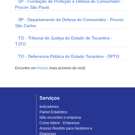
SP - Fundação de Proteção e Defesa do Consumidor -
Procon São Paulo
SP - Departamento de Defesa do Consumidor - Procon
São Carlos
TO - Tribunal de Justiça do Estado de Tocantins -
TJTO
TO - Defensoria Pública do Estado Tocantins - DPTO
Encontre um
Procon
mais próximo de você.
Serviços
Indicadores
Painel Estatístico
Não encontrei a empresa
Como Aderir - Empresas
Acesso Restrito para Gestores e
Empresas