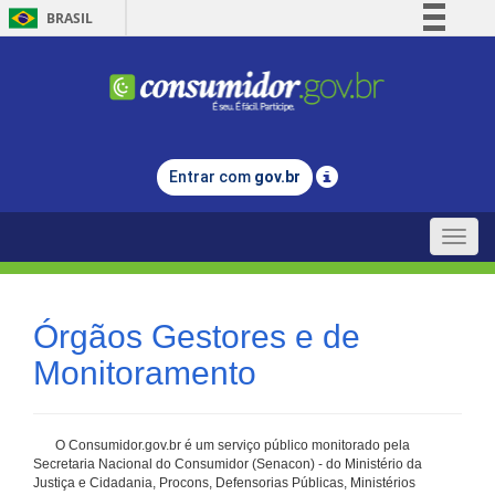
BRASIL
Simplifique!
Comunica BR
Participe
Acesso à informação
Entrar com
gov.br
Legislação
Canais
Toggle
naviga
Órgãos Gestores e de
Monitoramento
O Consumidor.gov.br é um serviço público monitorado pela
Secretaria Nacional do Consumidor (Senacon) - do Ministério da
Justiça e Cidadania, Procons, Defensorias Públicas, Ministérios