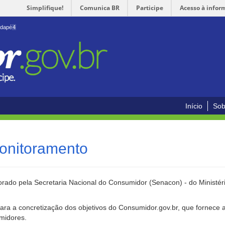
Simplifique!
Comunica BR
Participe
Acesso à infor
odapé
4
Início
Sob
onitoramento
rado pela Secretaria Nacional do Consumidor (Senacon) - do Ministéri
ara a concretização dos objetivos do Consumidor.gov.br, que fornece 
umidores.