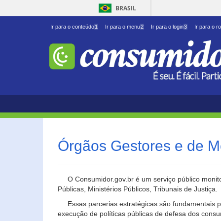
BRASIL
Ir para o conteúdo
1
Ir para o menu
2
Ir para o login
3
Ir para o r
Órgãos Gestores e de M
O Consumidor.gov.br é um serviço público monito
Públicas, Ministérios Públicos, Tribunais de Justiça.
Essas parcerias estratégicas são fundamentais p
execução de políticas públicas de defesa dos cons