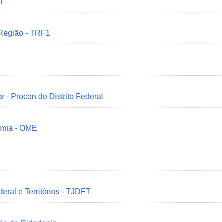
MT
 Região - TRF1
r - Procon do Distrito Federal
omia - OME
deral e Territórios - TJDFT