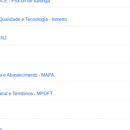
/CE - Procon de Itaitinga
 Qualidade e Tecnologia - Inmetro
CNJ
ria e Abastecimento - MAPA
deral e Territórios - MPDFT