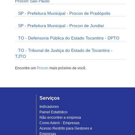
Procon São Paulo
SP - Prefeitura Municipal - Procon de Pradópolis
SP - Prefeitura Municipal - Procon de Jundiaí
TO - Defensoria Pública do Estado Tocantins - DPTO
TO - Tribunal de Justiça do Estado de Tocantins -
TJTO
Encontre um
Procon
mais próximo de você.
Serviços
Indicadores
Painel Estatístico
Não encontrei a empresa
Como Aderir - Empresas
Acesso Restrito para Gestores e
Empresas