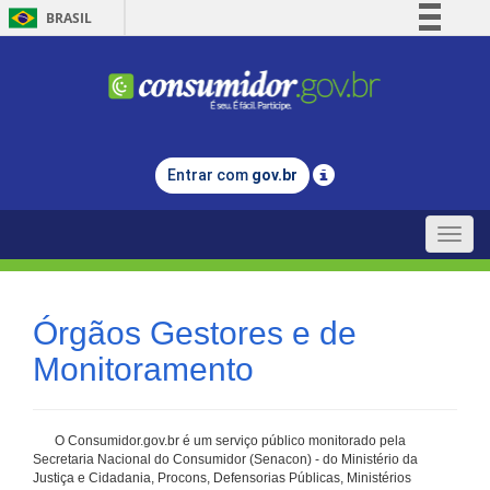
BRASIL
Simplifique!
Comunica BR
Participe
Acesso à informação
Entrar com
gov.br
Legislação
Canais
Toggle
naviga
Órgãos Gestores e de
Monitoramento
O Consumidor.gov.br é um serviço público monitorado pela
Secretaria Nacional do Consumidor (Senacon) - do Ministério da
Justiça e Cidadania, Procons, Defensorias Públicas, Ministérios