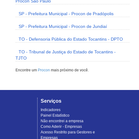
Procon São Paulo
SP - Prefeitura Municipal - Procon de Pradópolis
SP - Prefeitura Municipal - Procon de Jundiaí
TO - Defensoria Pública do Estado Tocantins - DPTO
TO - Tribunal de Justiça do Estado de Tocantins -
TJTO
Encontre um
Procon
mais próximo de você.
Serviços
Indicadores
Painel Estatístico
Não encontrei a empresa
Como Aderir - Empresas
Acesso Restrito para Gestores e
Empresas