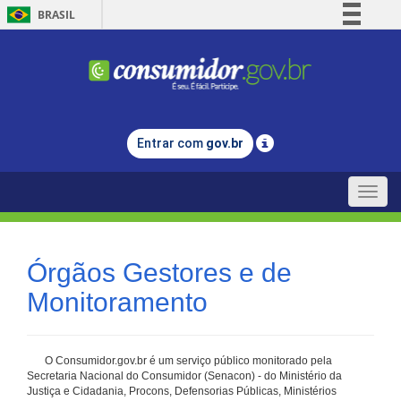
BRASIL
Simplifique!
Comunica BR
Participe
Acesso à informação
Entrar com
gov.br
Legislação
Canais
Toggle
naviga
Órgãos Gestores e de
Monitoramento
O Consumidor.gov.br é um serviço público monitorado pela
Secretaria Nacional do Consumidor (Senacon) - do Ministério da
Justiça e Cidadania, Procons, Defensorias Públicas, Ministérios