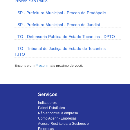
Procon São Paulo
SP - Prefeitura Municipal - Procon de Pradópolis
SP - Prefeitura Municipal - Procon de Jundiaí
TO - Defensoria Pública do Estado Tocantins - DPTO
TO - Tribunal de Justiça do Estado de Tocantins -
TJTO
Encontre um
Procon
mais próximo de você.
Serviços
Indicadores
Painel Estatístico
Não encontrei a empresa
Como Aderir - Empresas
Acesso Restrito para Gestores e
Empresas