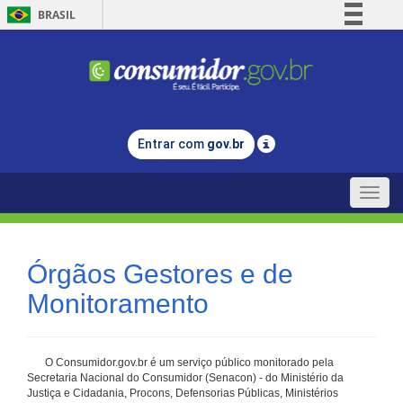
BRASIL
Simplifique!
Comunica BR
Participe
Acesso à informação
Entrar com
gov.br
Legislação
Canais
Toggle
naviga
Órgãos Gestores e de
Monitoramento
O Consumidor.gov.br é um serviço público monitorado pela
Secretaria Nacional do Consumidor (Senacon) - do Ministério da
Justiça e Cidadania, Procons, Defensorias Públicas, Ministérios