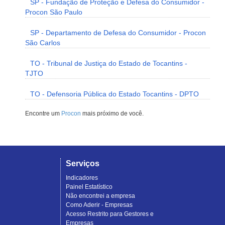
SP - Fundação de Proteção e Defesa do Consumidor -
Procon São Paulo
SP - Departamento de Defesa do Consumidor - Procon
São Carlos
TO - Tribunal de Justiça do Estado de Tocantins -
TJTO
TO - Defensoria Pública do Estado Tocantins - DPTO
Encontre um
Procon
mais próximo de você.
Serviços
Indicadores
Painel Estatístico
Não encontrei a empresa
Como Aderir - Empresas
Acesso Restrito para Gestores e
Empresas