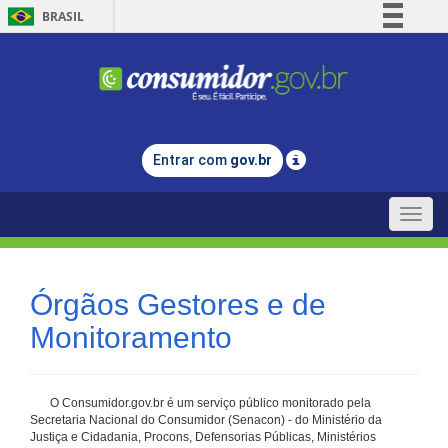
BRASIL
Simplifique!
Comunica BR
Participe
Acesso à informação
Entrar com
gov.br
Legislação
Canais
Toggle
naviga
Órgãos Gestores e de
Monitoramento
O Consumidor.gov.br é um serviço público monitorado pela
Secretaria Nacional do Consumidor (Senacon) - do Ministério da
Justiça e Cidadania, Procons, Defensorias Públicas, Ministérios