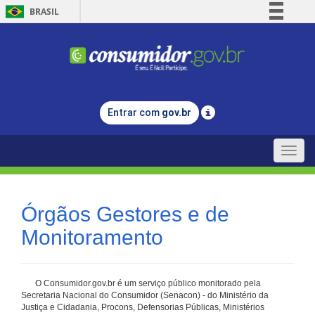
BRASIL
Simplifique!
Comunica BR
Participe
Acesso à informação
Entrar com
gov.br
Legislação
Canais
Toggle
naviga
Órgãos Gestores e de
Monitoramento
O Consumidor.gov.br é um serviço público monitorado pela
Secretaria Nacional do Consumidor (Senacon) - do Ministério da
Justiça e Cidadania, Procons, Defensorias Públicas, Ministérios