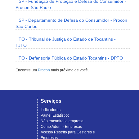
SP - Fundação de Proteção e Defesa do Consumidor -
Procon São Paulo
SP - Departamento de Defesa do Consumidor - Procon
São Carlos
TO - Tribunal de Justiça do Estado de Tocantins -
TJTO
TO - Defensoria Pública do Estado Tocantins - DPTO
Encontre um
Procon
mais próximo de você.
Serviços
Indicadores
Painel Estatístico
Não encontrei a empresa
Como Aderir - Empresas
Acesso Restrito para Gestores e
Empresas