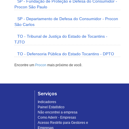
SP - Fundação de Proteção e Defesa do Consumidor -
Procon São Paulo
SP - Departamento de Defesa do Consumidor - Procon
São Carlos
TO - Tribunal de Justiça do Estado de Tocantins -
TJTO
TO - Defensoria Pública do Estado Tocantins - DPTO
Encontre um
Procon
mais próximo de você.
Serviços
Indicadores
Painel Estatístico
Não encontrei a empresa
Como Aderir - Empresas
Acesso Restrito para Gestores e
Empresas