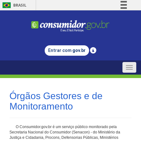
BRASIL
Simplifique!
Comunica BR
Participe
Acesso à informação
Entrar com
gov.br
Legislação
Canais
Toggle
naviga
Órgãos Gestores e de
Monitoramento
O Consumidor.gov.br é um serviço público monitorado pela
Secretaria Nacional do Consumidor (Senacon) - do Ministério da
Justiça e Cidadania, Procons, Defensorias Públicas, Ministérios