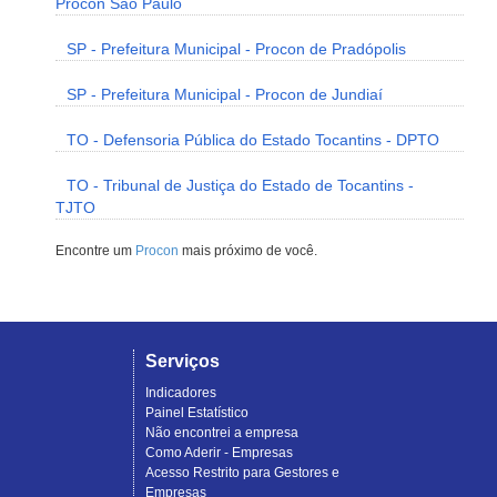
Procon São Paulo
SP - Prefeitura Municipal - Procon de Pradópolis
SP - Prefeitura Municipal - Procon de Jundiaí
TO - Defensoria Pública do Estado Tocantins - DPTO
TO - Tribunal de Justiça do Estado de Tocantins -
TJTO
Encontre um
Procon
mais próximo de você.
Serviços
Indicadores
Painel Estatístico
Não encontrei a empresa
Como Aderir - Empresas
Acesso Restrito para Gestores e
Empresas