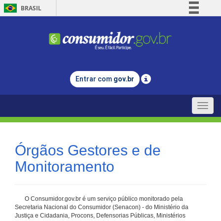
BRASIL
Simplifique!
Comunica BR
Participe
Acesso à informação
Entrar com
gov.br
Legislação
Canais
Toggle
naviga
Órgãos Gestores e de
Monitoramento
O Consumidor.gov.br é um serviço público monitorado pela
Secretaria Nacional do Consumidor (Senacon) - do Ministério da
Justiça e Cidadania, Procons, Defensorias Públicas, Ministérios