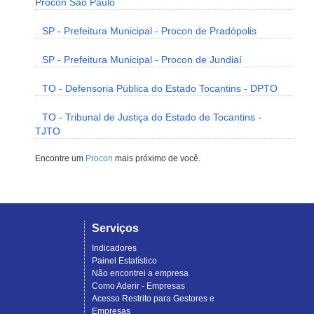
Procon São Paulo
SP - Prefeitura Municipal - Procon de Pradópolis
SP - Prefeitura Municipal - Procon de Jundiaí
TO - Defensoria Pública do Estado Tocantins - DPTO
TO - Tribunal de Justiça do Estado de Tocantins -
TJTO
Encontre um
Procon
mais próximo de você.
Serviços
Indicadores
Painel Estatístico
Não encontrei a empresa
Como Aderir - Empresas
Acesso Restrito para Gestores e
Empresas