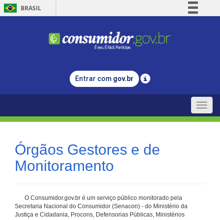
BRASIL
Simplifique!
Comunica BR
Participe
Acesso à informação
Entrar com
gov.br
Legislação
Canais
Toggle
naviga
Órgãos Gestores e de
Monitoramento
O Consumidor.gov.br é um serviço público monitorado pela
Secretaria Nacional do Consumidor (Senacon) - do Ministério da
Justiça e Cidadania, Procons, Defensorias Públicas, Ministérios