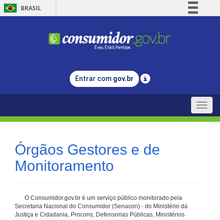
BRASIL
Simplifique!
Comunica BR
Participe
Acesso à informação
Entrar com
gov.br
Legislação
Canais
Toggle
naviga
Órgãos Gestores e de
Monitoramento
O Consumidor.gov.br é um serviço público monitorado pela
Secretaria Nacional do Consumidor (Senacon) - do Ministério da
Justiça e Cidadania, Procons, Defensorias Públicas, Ministérios