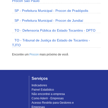
Procon São Paulo
SP - Prefeitura Municipal - Procon de Pradópolis
SP - Prefeitura Municipal - Procon de Jundiaí
TO - Defensoria Pública do Estado Tocantins - DPTO
TO - Tribunal de Justiça do Estado de Tocantins -
TJTO
Encontre um
Procon
mais próximo de você.
Serviços
Indicadores
Painel Estatístico
Não encontrei a empresa
Como Aderir - Empresas
Acesso Restrito para Gestores e
Empresas