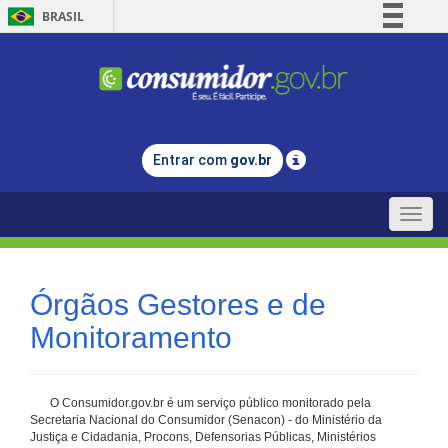
BRASIL
Simplifique!
Comunica BR
Participe
Acesso à informação
Entrar com
gov.br
Legislação
Canais
Toggle
naviga
Órgãos Gestores e de
Monitoramento
O Consumidor.gov.br é um serviço público monitorado pela
Secretaria Nacional do Consumidor (Senacon) - do Ministério da
Justiça e Cidadania, Procons, Defensorias Públicas, Ministérios