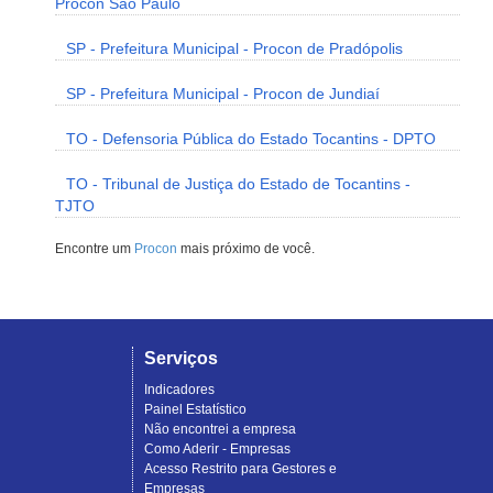
Procon São Paulo
SP - Prefeitura Municipal - Procon de Pradópolis
SP - Prefeitura Municipal - Procon de Jundiaí
TO - Defensoria Pública do Estado Tocantins - DPTO
TO - Tribunal de Justiça do Estado de Tocantins -
TJTO
Encontre um
Procon
mais próximo de você.
Serviços
Indicadores
Painel Estatístico
Não encontrei a empresa
Como Aderir - Empresas
Acesso Restrito para Gestores e
Empresas