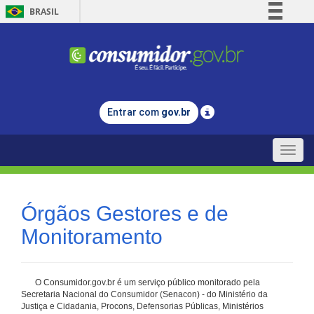
BRASIL
Simplifique!
Comunica BR
Participe
Acesso à informação
Entrar com
gov.br
Legislação
Canais
Toggle
naviga
Órgãos Gestores e de
Monitoramento
O Consumidor.gov.br é um serviço público monitorado pela
Secretaria Nacional do Consumidor (Senacon) - do Ministério da
Justiça e Cidadania, Procons, Defensorias Públicas, Ministérios