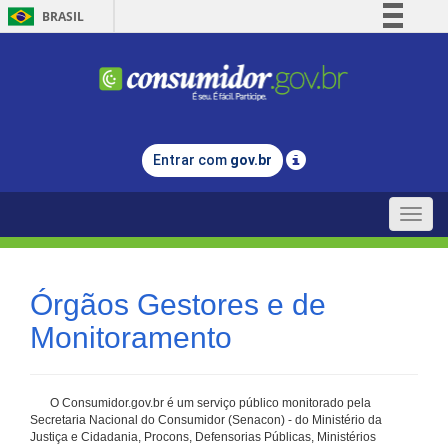
BRASIL
Simplifique!
Comunica BR
Participe
Acesso à informação
Entrar com
gov.br
Legislação
Canais
Toggle
naviga
Órgãos Gestores e de
Monitoramento
O Consumidor.gov.br é um serviço público monitorado pela
Secretaria Nacional do Consumidor (Senacon) - do Ministério da
Justiça e Cidadania, Procons, Defensorias Públicas, Ministérios