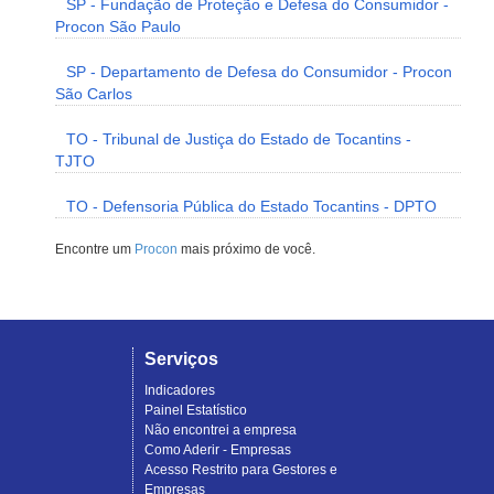
SP - Fundação de Proteção e Defesa do Consumidor -
Procon São Paulo
SP - Departamento de Defesa do Consumidor - Procon
São Carlos
TO - Tribunal de Justiça do Estado de Tocantins -
TJTO
TO - Defensoria Pública do Estado Tocantins - DPTO
Encontre um
Procon
mais próximo de você.
Serviços
Indicadores
Painel Estatístico
Não encontrei a empresa
Como Aderir - Empresas
Acesso Restrito para Gestores e
Empresas