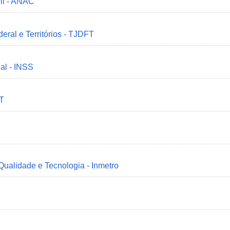
il - ANAC
deral e Territórios - TJDFT
ial - INSS
MT
 Qualidade e Tecnologia - Inmetro