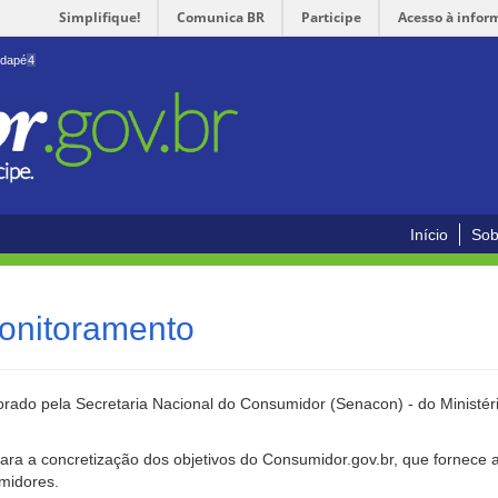
Simplifique!
Comunica BR
Participe
Acesso à infor
odapé
4
Início
Sob
onitoramento
rado pela Secretaria Nacional do Consumidor (Senacon) - do Ministéri
ara a concretização dos objetivos do Consumidor.gov.br, que fornece 
umidores.