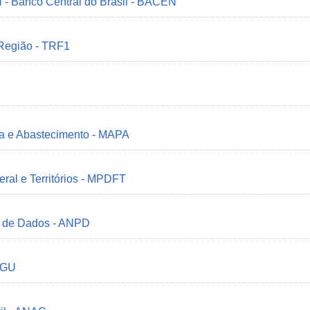
 - Banco Central do Brasil - BACEN
 Região - TRF1
ria e Abastecimento - MAPA
deral e Territórios - MPDFT
o de Dados - ANPD
 CGU