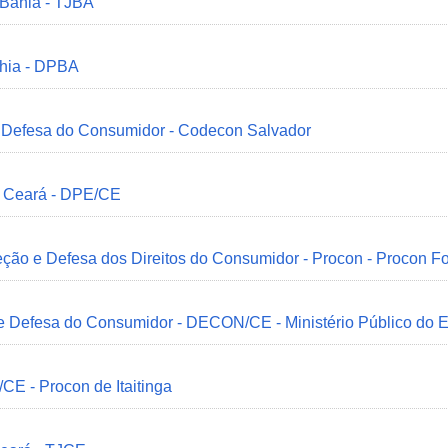
 Bahia - TJBA
ahia - DPBA
 e Defesa do Consumidor - Codecon Salvador
o Ceará - DPE/CE
ção e Defesa dos Direitos do Consumidor - Procon - Procon Fo
 e Defesa do Consumidor - DECON/CE - Ministério Público do
/CE - Procon de Itaitinga