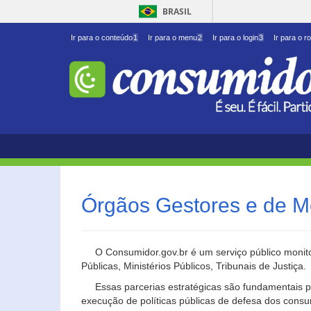
BRASIL
Ir para o conteúdo
1
Ir para o menu
2
Ir para o login
3
Ir para o r
Órgãos Gestores e de M
O Consumidor.gov.br é um serviço público monito
Públicas, Ministérios Públicos, Tribunais de Justiça.
Essas parcerias estratégicas são fundamentais p
execução de políticas públicas de defesa dos cons