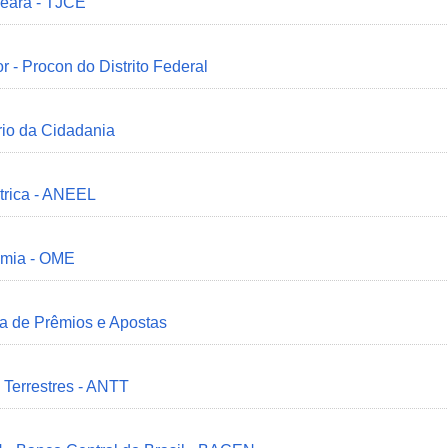
Ceará - TJCE
r - Procon do Distrito Federal
ério da Cidadania
trica - ANEEL
omia - OME
ia de Prêmios e Apostas
 Terrestres - ANTT