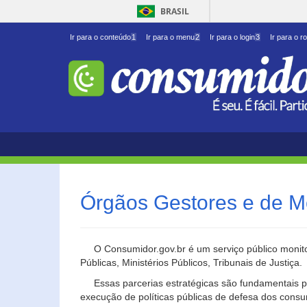
BRASIL
Ir para o conteúdo
1
Ir para o menu
2
Ir para o login
3
Ir para o r
Órgãos Gestores e de M
O Consumidor.gov.br é um serviço público monito
Públicas, Ministérios Públicos, Tribunais de Justiça.
Essas parcerias estratégicas são fundamentais p
execução de políticas públicas de defesa dos cons