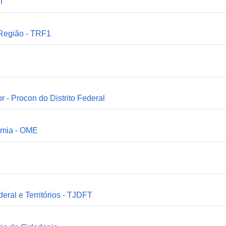
MT
 Região - TRF1
r - Procon do Distrito Federal
omia - OME
deral e Territórios - TJDFT