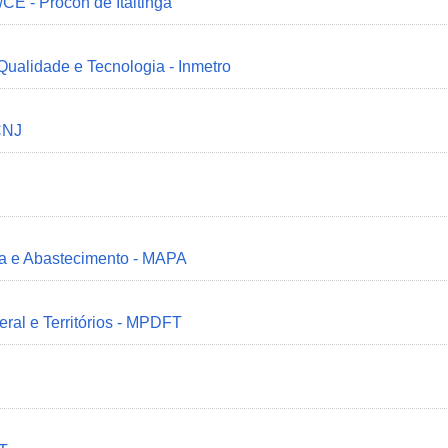
/CE - Procon de Itaitinga
 Qualidade e Tecnologia - Inmetro
CNJ
ria e Abastecimento - MAPA
deral e Territórios - MPDFT