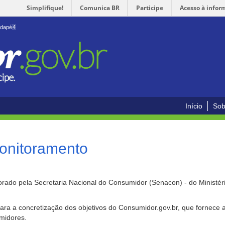
Simplifique!
Comunica BR
Participe
Acesso à infor
odapé
4
Início
Sob
onitoramento
rado pela Secretaria Nacional do Consumidor (Senacon) - do Ministéri
ara a concretização dos objetivos do Consumidor.gov.br, que fornece 
umidores.