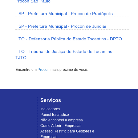
Procon São Paulo
SP - Prefeitura Municipal - Procon de Pradópolis
SP - Prefeitura Municipal - Procon de Jundiaí
TO - Defensoria Pública do Estado Tocantins - DPTO
TO - Tribunal de Justiça do Estado de Tocantins -
TJTO
Encontre um
Procon
mais próximo de você.
Serviços
Indicadores
Painel Estatístico
Não encontrei a empresa
Como Aderir - Empresas
Acesso Restrito para Gestores e
Empresas