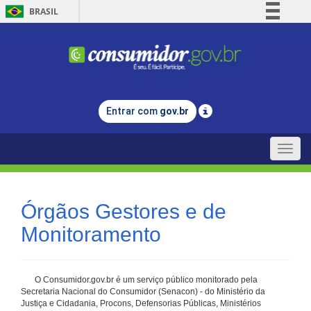
BRASIL
Simplifique!
Comunica BR
Participe
Acesso à informação
Entrar com
gov.br
Legislação
Canais
Toggle
naviga
Órgãos Gestores e de
Monitoramento
O Consumidor.gov.br é um serviço público monitorado pela
Secretaria Nacional do Consumidor (Senacon) - do Ministério da
Justiça e Cidadania, Procons, Defensorias Públicas, Ministérios