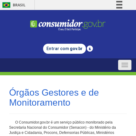
BRASIL
Simplifique!
Comunica BR
Participe
Acesso à informação
Entrar com
gov.br
Legislação
Canais
Toggle
naviga
Órgãos Gestores e de
Monitoramento
O Consumidor.gov.br é um serviço público monitorado pela
Secretaria Nacional do Consumidor (Senacon) - do Ministério da
Justiça e Cidadania, Procons, Defensorias Públicas, Ministérios