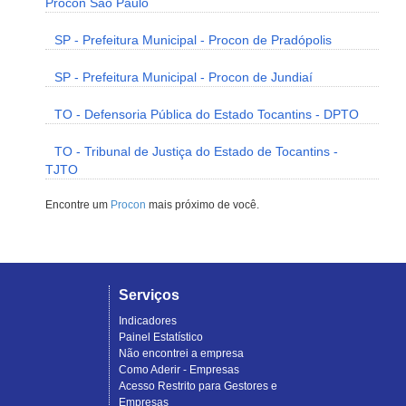
Procon São Paulo
SP - Prefeitura Municipal - Procon de Pradópolis
SP - Prefeitura Municipal - Procon de Jundiaí
TO - Defensoria Pública do Estado Tocantins - DPTO
TO - Tribunal de Justiça do Estado de Tocantins -
TJTO
Encontre um
Procon
mais próximo de você.
Serviços
Indicadores
Painel Estatístico
Não encontrei a empresa
Como Aderir - Empresas
Acesso Restrito para Gestores e
Empresas