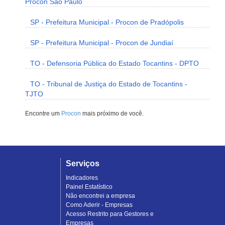
Procon São Paulo
SP - Prefeitura Municipal - Procon de Pradópolis
SP - Prefeitura Municipal - Procon de Jundiaí
TO - Defensoria Pública do Estado Tocantins - DPTO
TO - Tribunal de Justiça do Estado de Tocantins -
TJTO
Encontre um
Procon
mais próximo de você.
Serviços
Indicadores
Painel Estatístico
Não encontrei a empresa
Como Aderir - Empresas
Acesso Restrito para Gestores e
Empresas