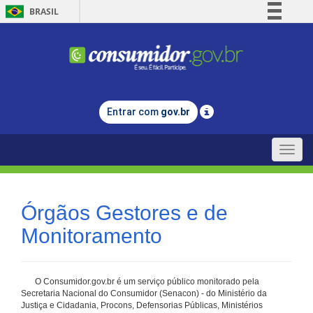
BRASIL
Simplifique!
Comunica BR
Participe
Acesso à informação
Entrar com
gov.br
Legislação
Canais
Toggle
naviga
Órgãos Gestores e de
Monitoramento
O Consumidor.gov.br é um serviço público monitorado pela
Secretaria Nacional do Consumidor (Senacon) - do Ministério da
Justiça e Cidadania, Procons, Defensorias Públicas, Ministérios