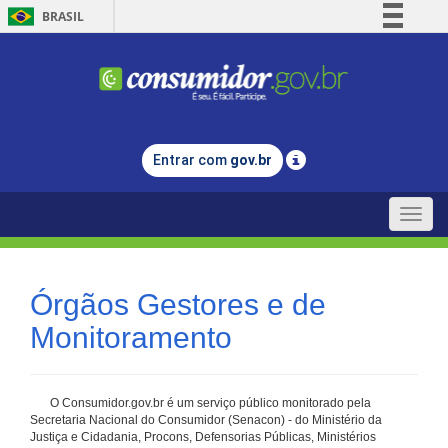
BRASIL
Simplifique!
Comunica BR
Participe
Acesso à informação
Entrar com
gov.br
Legislação
Canais
Toggle
naviga
Órgãos Gestores e de
Monitoramento
O Consumidor.gov.br é um serviço público monitorado pela
Secretaria Nacional do Consumidor (Senacon) - do Ministério da
Justiça e Cidadania, Procons, Defensorias Públicas, Ministérios