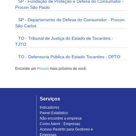
SP - Fundação de Proteção e Defesa do Consumidor -
Procon São Paulo
SP - Departamento de Defesa do Consumidor - Procon
São Carlos
TO - Tribunal de Justiça do Estado de Tocantins -
TJTO
TO - Defensoria Pública do Estado Tocantins - DPTO
Encontre um
Procon
mais próximo de você.
Serviços
Indicadores
Painel Estatístico
Não encontrei a empresa
Como Aderir - Empresas
Acesso Restrito para Gestores e
Empresas