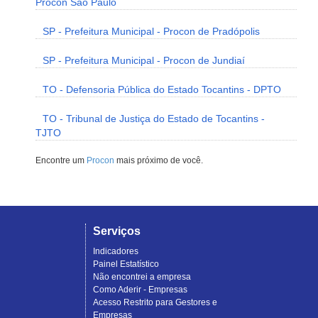
Procon São Paulo
SP - Prefeitura Municipal - Procon de Pradópolis
SP - Prefeitura Municipal - Procon de Jundiaí
TO - Defensoria Pública do Estado Tocantins - DPTO
TO - Tribunal de Justiça do Estado de Tocantins -
TJTO
Encontre um
Procon
mais próximo de você.
Serviços
Indicadores
Painel Estatístico
Não encontrei a empresa
Como Aderir - Empresas
Acesso Restrito para Gestores e
Empresas