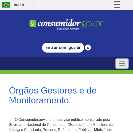
BRASIL
Simplifique!
Comunica BR
Participe
Acesso à informação
Entrar com
gov.br
Legislação
Canais
Toggle
naviga
Órgãos Gestores e de
Monitoramento
O Consumidor.gov.br é um serviço público monitorado pela
Secretaria Nacional do Consumidor (Senacon) - do Ministério da
Justiça e Cidadania, Procons, Defensorias Públicas, Ministérios