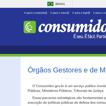
BRASIL
Ir para o conteúdo
1
Ir para o menu
2
Ir para o login
3
Ir para o r
Órgãos Gestores e de M
O Consumidor.gov.br é um serviço público monito
Públicas, Ministérios Públicos, Tribunais de Justiça.
Essas parcerias estratégicas são fundamentais p
execução de políticas públicas de defesa dos cons