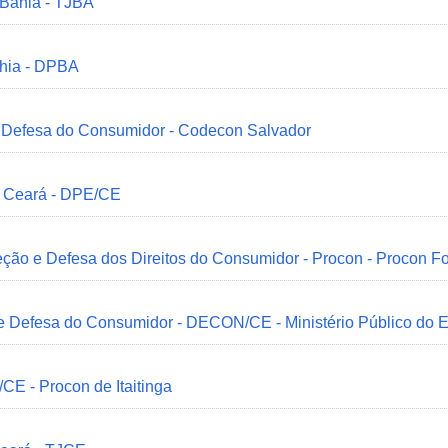
 Bahia - TJBA
ahia - DPBA
 e Defesa do Consumidor - Codecon Salvador
o Ceará - DPE/CE
ção e Defesa dos Direitos do Consumidor - Procon - Procon Fo
 e Defesa do Consumidor - DECON/CE - Ministério Público do
/CE - Procon de Itaitinga