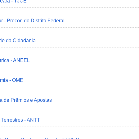
Ceará - TJCE
r - Procon do Distrito Federal
ério da Cidadania
trica - ANEEL
omia - OME
ia de Prêmios e Apostas
 Terrestres - ANTT