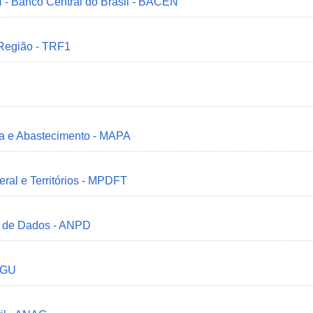
 - Banco Central do Brasil - BACEN
 Região - TRF1
ria e Abastecimento - MAPA
deral e Territórios - MPDFT
o de Dados - ANPD
 CGU