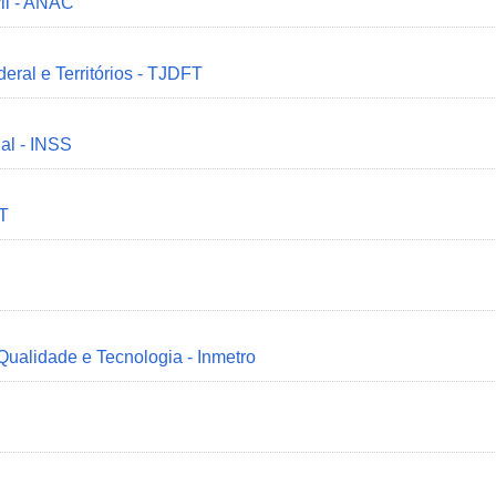
il - ANAC
deral e Territórios - TJDFT
ial - INSS
MT
 Qualidade e Tecnologia - Inmetro