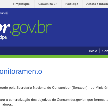
Simplifique!
Comunica BR
Participe
Acesso à infor
odapé
4
Início
Sob
onitoramento
rado pela Secretaria Nacional do Consumidor (Senacon) - do Ministéri
ara a concretização dos objetivos do Consumidor.gov.br, que fornece 
umidores.