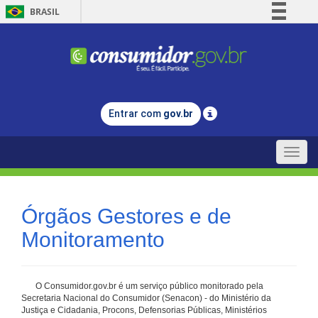
BRASIL
Simplifique!
Comunica BR
Participe
Acesso à informação
Entrar com
gov.br
Legislação
Canais
Toggle
naviga
Órgãos Gestores e de
Monitoramento
O Consumidor.gov.br é um serviço público monitorado pela
Secretaria Nacional do Consumidor (Senacon) - do Ministério da
Justiça e Cidadania, Procons, Defensorias Públicas, Ministérios