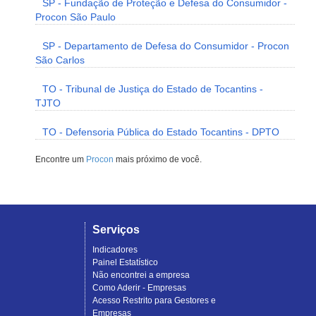
SP - Fundação de Proteção e Defesa do Consumidor -
Procon São Paulo
SP - Departamento de Defesa do Consumidor - Procon
São Carlos
TO - Tribunal de Justiça do Estado de Tocantins -
TJTO
TO - Defensoria Pública do Estado Tocantins - DPTO
Encontre um
Procon
mais próximo de você.
Serviços
Indicadores
Painel Estatístico
Não encontrei a empresa
Como Aderir - Empresas
Acesso Restrito para Gestores e
Empresas