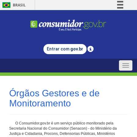
BRASIL
Simplifique!
Comunica BR
Participe
Acesso à informação
Entrar com
gov.br
Legislação
Canais
Toggle
naviga
Órgãos Gestores e de
Monitoramento
O Consumidor.gov.br é um serviço público monitorado pela
Secretaria Nacional do Consumidor (Senacon) - do Ministério da
Justiça e Cidadania, Procons, Defensorias Públicas, Ministérios