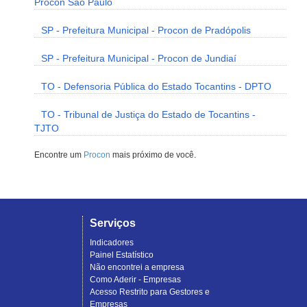
Procon São Paulo
SP - Prefeitura Municipal - Procon de Pradópolis
SP - Prefeitura Municipal - Procon de Jundiaí
TO - Defensoria Pública do Estado Tocantins - DPTO
TO - Tribunal de Justiça do Estado de Tocantins -
TJTO
Encontre um
Procon
mais próximo de você.
Serviços
Indicadores
Painel Estatístico
Não encontrei a empresa
Como Aderir - Empresas
Acesso Restrito para Gestores e
Empresas