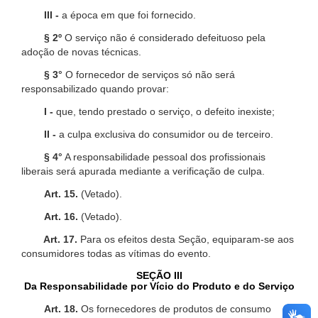
III -
a época em que foi fornecido.
§ 2º
O serviço não é considerado defeituoso pela
adoção de novas técnicas.
§ 3°
O fornecedor de serviços só não será
responsabilizado quando provar:
I -
que, tendo prestado o serviço, o defeito inexiste;
II -
a culpa exclusiva do consumidor ou de terceiro.
§ 4°
A responsabilidade pessoal dos profissionais
liberais será apurada mediante a verificação de culpa.
Art. 15.
(Vetado).
Art. 16.
(Vetado).
Art. 17.
Para os efeitos desta Seção, equiparam-se aos
consumidores todas as vítimas do evento.
SEÇÃO III
Da Responsabilidade por Vício do Produto e do Serviço
Art. 18.
Os fornecedores de produtos de consumo