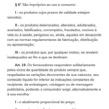
§ 6°
São impróprios ao uso e consumo:
I -
os produtos cujos prazos de validade estejam
vencidos;
II -
os produtos deteriorados, alterados, adulterados,
avariados, falsificados, corrompidos, fraudados, nocivos à
vida ou à saúde, perigosos ou, ainda, aqueles em desacordo
com as normas regulamentares de fabricação, distribuição
ou apresentação;
III -
os produtos que, por qualquer motivo, se revelem
inadequados ao fim a que se destinam.
Art. 19.
Os fornecedores respondem solidariamente
pelos vícios de quantidade do produto sempre que,
respeitadas as variações decorrentes de sua natureza, seu
conteúdo líquido for inferior às indicações constantes do
recipiente, da embalagem, rotulagem ou de mensagem
publicitária, podendo o consumidor exigir, alternativamente e
à sua escolha:
I -
o abatimento proporcional do preço;