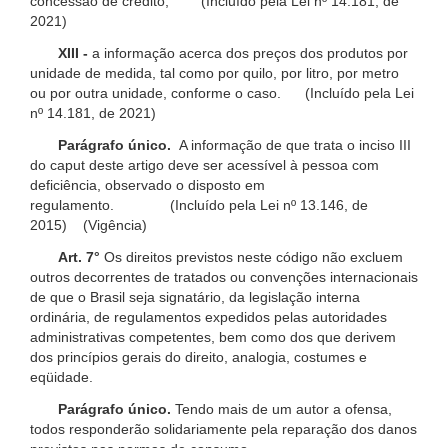
concessão de crédito; (Incluído pela Lei nº 14.181, de
2021)
XIII -
a informação acerca dos preços dos produtos por
unidade de medida, tal como por quilo, por litro, por metro
ou por outra unidade, conforme o caso. (Incluído pela Lei
nº 14.181, de 2021)
Parágrafo único.
A informação de que trata o inciso III
do caput deste artigo deve ser acessível à pessoa com
deficiência, observado o disposto em
regulamento. (Incluído pela Lei nº 13.146, de
2015) (Vigência)
Art. 7°
Os direitos previstos neste código não excluem
outros decorrentes de tratados ou convenções internacionais
de que o Brasil seja signatário, da legislação interna
ordinária, de regulamentos expedidos pelas autoridades
administrativas competentes, bem como dos que derivem
dos princípios gerais do direito, analogia, costumes e
eqüidade.
Parágrafo único.
Tendo mais de um autor a ofensa,
todos responderão solidariamente pela reparação dos danos