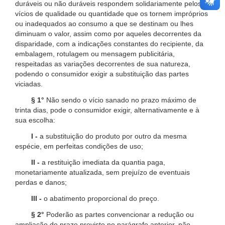
duráveis ou não duráveis respondem solidariamente pelos
vícios de qualidade ou quantidade que os tornem impróprios
ou inadequados ao consumo a que se destinam ou lhes
diminuam o valor, assim como por aqueles decorrentes da
disparidade, com a indicações constantes do recipiente, da
embalagem, rotulagem ou mensagem publicitária,
respeitadas as variações decorrentes de sua natureza,
podendo o consumidor exigir a substituição das partes
viciadas.
§ 1°
Não sendo o vício sanado no prazo máximo de
trinta dias, pode o consumidor exigir, alternativamente e à
sua escolha:
I -
a substituição do produto por outro da mesma
espécie, em perfeitas condições de uso;
II -
a restituição imediata da quantia paga,
monetariamente atualizada, sem prejuízo de eventuais
perdas e danos;
III -
o abatimento proporcional do preço.
§ 2°
Poderão as partes convencionar a redução ou
ampliação do prazo previsto no parágrafo anterior, não