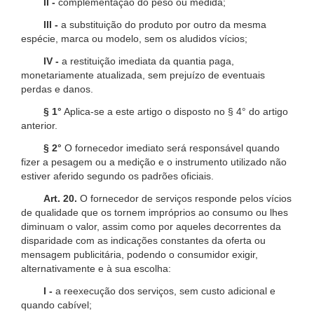
II -
complementação do peso ou medida;
III -
a substituição do produto por outro da mesma
espécie, marca ou modelo, sem os aludidos vícios;
IV -
a restituição imediata da quantia paga,
monetariamente atualizada, sem prejuízo de eventuais
perdas e danos.
§ 1°
Aplica-se a este artigo o disposto no § 4° do artigo
anterior.
§ 2°
O fornecedor imediato será responsável quando
fizer a pesagem ou a medição e o instrumento utilizado não
estiver aferido segundo os padrões oficiais.
Art. 20.
O fornecedor de serviços responde pelos vícios
de qualidade que os tornem impróprios ao consumo ou lhes
diminuam o valor, assim como por aqueles decorrentes da
disparidade com as indicações constantes da oferta ou
mensagem publicitária, podendo o consumidor exigir,
alternativamente e à sua escolha:
I -
a reexecução dos serviços, sem custo adicional e
quando cabível;