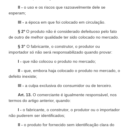
II -
o uso e os riscos que razoavelmente dele se
esperam;
III -
a época em que foi colocado em circulação.
§ 2º
O produto não é considerado defeituoso pelo fato
de outro de melhor qualidade ter sido colocado no mercado.
§ 3°
O fabricante, o construtor, o produtor ou
importador só não será responsabilizado quando provar:
I -
que não colocou o produto no mercado;
II -
que, embora haja colocado o produto no mercado, o
defeito inexiste;
III -
a culpa exclusiva do consumidor ou de terceiro.
Art. 13.
O comerciante é igualmente responsável, nos
termos do artigo anterior, quando:
I -
o fabricante, o construtor, o produtor ou o importador
não puderem ser identificados;
II -
o produto for fornecido sem identificação clara do