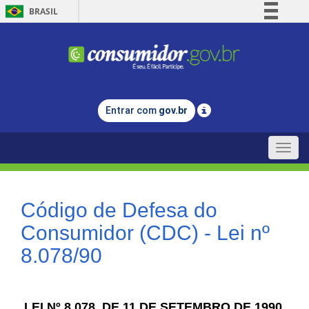
BRASIL
Simplifique!
Comunica BR
Participe
Acesso à informação
Entrar com
gov.br
Legislação
Canais
Toggle
naviga
Código de Defesa do
Consumidor (CDC) - Lei nº
8.078/90
LEI Nº 8.078, DE 11 DE SETEMBRO DE 1990.