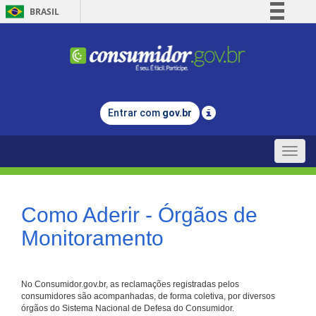
BRASIL
Simplifique!
Comunica BR
Participe
Acesso à informação
Entrar com
gov.br
Legislação
Canais
Toggle
naviga
Como Aderir - Órgãos de
Monitoramento
No Consumidor.gov.br, as reclamações registradas pelos
consumidores são acompanhadas, de forma coletiva, por diversos
órgãos do Sistema Nacional de Defesa do Consumidor.