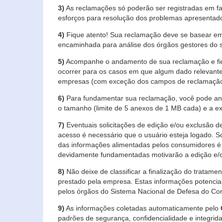
3)
As reclamações só poderão ser registradas em fa
esforços para resolução dos problemas apresentad
4)
Fique atento! Sua reclamação deve se basear em
encaminhada para análise dos órgãos gestores do 
5)
Acompanhe o andamento de sua reclamação e fiqu
ocorrer para os casos em que algum dado relevante
empresas (com exceção dos campos de reclamação, re
6)
Para fundamentar sua reclamação, você pode anex
o tamanho (limite de 5 anexos de 1 MB cada) e a exte
7)
Eventuais solicitações de edição e/ou exclusão
acesso é necessário que o usuário esteja logado. S
das informações alimentadas pelos consumidores é 
devidamente fundamentadas motivarão a edição e/o
8)
Não deixe de classificar a finalização do tratame
prestado pela empresa. Estas informações potenci
pelos órgãos do Sistema Nacional de Defesa do Co
9)
As informações coletadas automaticamente pelo
padrões de segurança, confidencialidade e integrida