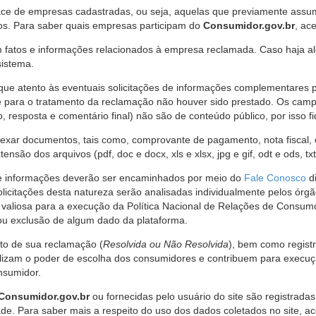
ce de empresas cadastradas, ou seja, aquelas que previamente assumi
os. Para saber quais empresas participam do
Consumidor.gov.br
, ac
 fatos e informações relacionados à empresa reclamada. Caso haja al
sistema.
e atento às eventuais solicitações de informações complementares 
 para o tratamento da reclamação não houver sido prestado. Os camp
sposta e comentário final) não são de conteúdo público, por isso fique
ar documentos, tais como, comprovante de pagamento, nota fiscal, ord
nsão dos arquivos (pdf, doc e docx, xls e xlsx, jpg e gif, odt e ods, tx
 de informações deverão ser encaminhados por meio do
Fale Conosco
di
olicitações desta natureza serão analisadas individualmente pelos órg
valiosa para a execução da Política Nacional de Relações de Consumo
u exclusão de algum dado da plataforma.
nto de sua reclamação (
Resolvida ou Não Resolvida
), bem como regist
alizam o poder de escolha dos consumidores e contribuem para execu
nsumidor.
Consumidor.gov.br
ou fornecidas pelo usuário do site são registrad
de. Para saber mais a respeito do uso dos dados coletados no site, ac