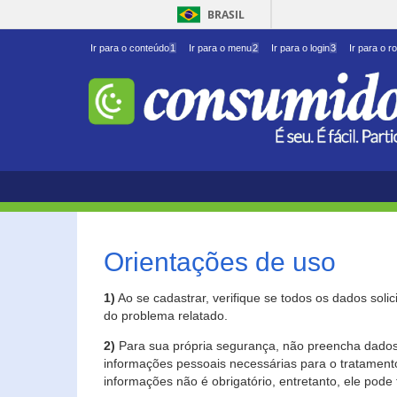
BRASIL
Ir para o conteúdo
1
Ir para o menu
2
Ir para o login
3
Ir para o r
Orientações de uso
1)
Ao se cadastrar, verifique se todos os dados soli
do problema relatado.
2)
Para sua própria segurança, não preencha dados 
informações pessoais necessárias para o tratament
informações não é obrigatório, entretanto, ele pode 