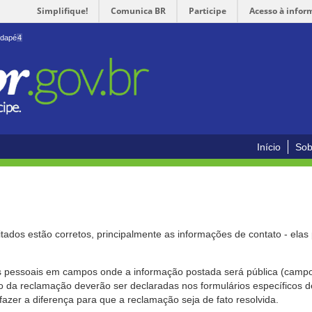
Simplifique!
Comunica BR
Participe
Acesso à infor
odapé
4
Início
Sob
citados estão corretos, principalmente as informações de contato - ela
pessoais em campos onde a informação postada será pública (campo r
o da reclamação deverão ser declaradas nos formulários específicos
fazer a diferença para que a reclamação seja de fato resolvida.