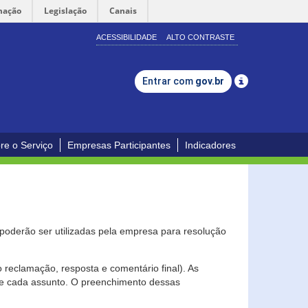
mação
Legislação
Canais
ACESSIBILIDADE
ALTO CONTRASTE
Entrar com
gov.br
re o Serviço
Empresas Participantes
Indicadores
s poderão ser utilizadas pela empresa para resolução
eclamação, resposta e comentário final). As
 de cada assunto. O preenchimento dessas