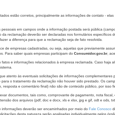
citados estão corretos, principalmente as informações de contato - ela
pessoais em campos onde a informação postada será pública (campo r
o da reclamação deverão ser declaradas nos formulários específicos
fazer a diferença para que a reclamação seja de fato resolvida.
ce de empresas cadastradas, ou seja, aquelas que previamente assumi
os. Para saber quais empresas participam do
Consumidor.gov.br
, ac
 fatos e informações relacionados à empresa reclamada. Caso haja al
sistema.
e atento às eventuais solicitações de informações complementares 
 para o tratamento da reclamação não houver sido prestado. Os camp
sposta e comentário final) não são de conteúdo público, por isso fique
ar documentos, tais como, comprovante de pagamento, nota fiscal, ord
nsão dos arquivos (pdf, doc e docx, xls e xlsx, jpg e gif, odt e ods, tx
 de informações deverão ser encaminhados por meio do
Fale Conosco
di
olicitações desta natureza serão analisadas individualmente pelos órg