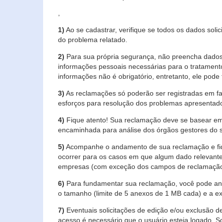
,
1)
Ao se cadastrar, verifique se todos os dados soli
do problema relatado.
2)
Para sua própria segurança, não preencha dados 
informações pessoais necessárias para o tratament
informações não é obrigatório, entretanto, ele pode 
3)
As reclamações só poderão ser registradas em fa
esforços para resolução dos problemas apresentad
4)
Fique atento! Sua reclamação deve se basear em
encaminhada para análise dos órgãos gestores do 
5)
Acompanhe o andamento de sua reclamação e fiqu
ocorrer para os casos em que algum dado relevante
empresas (com exceção dos campos de reclamação, re
6)
Para fundamentar sua reclamação, você pode anex
o tamanho (limite de 5 anexos de 1 MB cada) e a exte
7)
Eventuais solicitações de edição e/ou exclusão
acesso é necessário que o usuário esteja logado. S