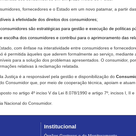
nsumidores, fornecedores e o Estado em um novo patamar, a partir das
díveis à efetividade dos direitos dos consumidores;
consumidores são estratégicas para gestão e execução de políticas p
de escolha dos consumidores e contribui para o aprimoramento das re
 Estado, com ênfase na interatividade entre consumidores e fornecedor
 só é permitida àqueles que aderem formalmente ao serviço, mediant
sponíveis para a solução dos problemas apresentados. O consumidor, po
rmações relativas à reclamação relatada.
a Justiça é a responsável pela gestão e disponibilização do
Consumid
do Consumidor que, por meio de cooperação técnica, apoiam e atuam 
sto no artigo 4º inciso V da Lei 8.078/1990 e artigo 7º, incisos I, II e
ia Nacional do Consumidor.
Institucional
Órgãos Gestores e de Monitoramento