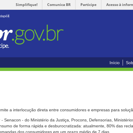
Simplifique!
Comunica BR
Participe
Acesso à infor
odapé
4
Início
Sob
mite a interlocução direta entre consumidores e empresas para solução
- Senacon - do Ministério da Justiça, Procons, Defensorias, Ministéri
 consumo de forma rápida e desburocratizada: atualmente, 80% das rec
emandas dos consumidores em um prazo médio de 7 dias.