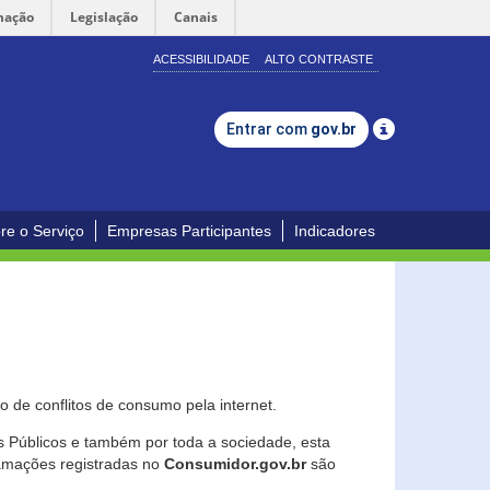
mação
Legislação
Canais
ACESSIBILIDADE
ALTO CONTRASTE
Entrar com
gov.br
re o Serviço
Empresas Participantes
Indicadores
 de conflitos de consumo pela internet.
os Públicos e também por toda a sociedade, esta
lamações registradas no
Consumidor.gov.br
são