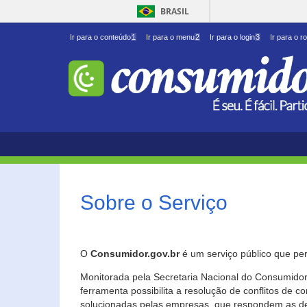
BRASIL
Ir para o conteúdo
1
Ir para o menu
2
Ir para o login
3
Ir para o r
Sobre o Serviço
O
Consumidor.gov.br
é um serviço público que per
Monitorada pela Secretaria Nacional do Consumidor 
ferramenta possibilita a resolução de conflitos de
solucionadas pelas empresas, que respondem as d