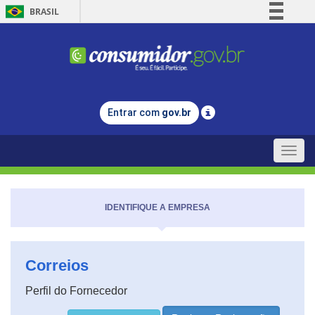
BRASIL
Simplifique!
Comunica BR
Participe
Acesso à informação
Entrar com
gov.br
Legislação
Canais
Toggle
naviga
IDENTIFIQUE A EMPRESA
Correios
Perfil do Fornecedor