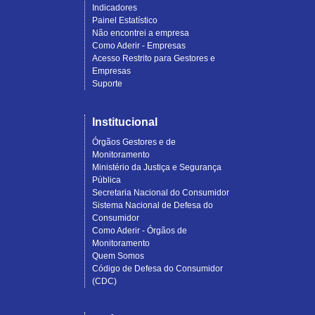
reclamaÃ§Ãµes
Indicadores
abertas
Painel Estatístico
e
Não encontrei a empresa
respondidas
Como Aderir - Empresas
da
Acesso Restrito para Gestores e
empresa
Empresas
Ã©
Suporte
de
99.7
porcento;
Institucional
O
Prazo
Órgãos Gestores e de
MÃ©dio
Monitoramento
de
Ministério da Justiça e Segurança
Respostas
Pública
Ã©
Secretaria Nacional do Consumidor
de
Sistema Nacional de Defesa do
3.3
Consumidor
dias.
Como Aderir - Órgãos de
Monitoramento
Quem Somos
Código de Defesa do Consumidor
(CDC)