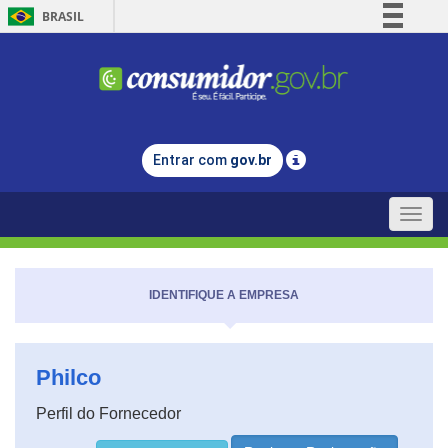
BRASIL
Simplifique!
Comunica BR
Participe
Acesso à informação
Entrar com
gov.br
Legislação
Canais
Toggle
naviga
IDENTIFIQUE A EMPRESA
Philco
Perfil do Fornecedor