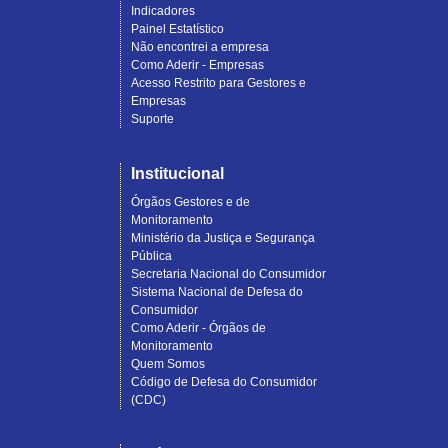
reclamaÃ§Ãµes
Indicadores
abertas
Painel Estatístico
e
Não encontrei a empresa
respondidas
Como Aderir - Empresas
da
Acesso Restrito para Gestores e
empresa
Empresas
Ã©
Suporte
de
99
porcento;
Institucional
O
Prazo
Órgãos Gestores e de
MÃ©dio
Monitoramento
de
Ministério da Justiça e Segurança
Respostas
Pública
Ã©
Secretaria Nacional do Consumidor
de
Sistema Nacional de Defesa do
8.8
Consumidor
dias.
Como Aderir - Órgãos de
Monitoramento
Quem Somos
Código de Defesa do Consumidor
(CDC)